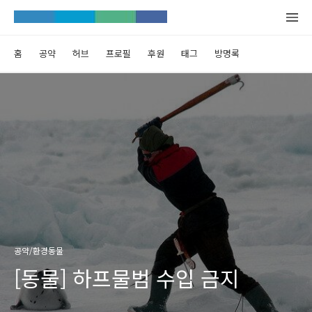
홈
공약
허브
프로필
후원
태그
방명록
공약/환경동물
[동물] 하프물범 수입 금지