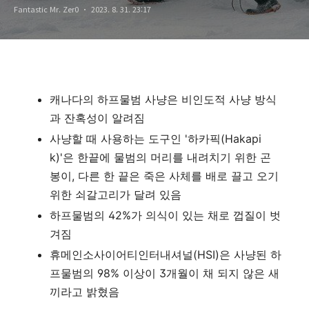
Fantastic Mr. Zer0
2023. 8. 31. 23:17
캐나다의 하프물범 사냥은 비인도적 사냥 방식
과 잔혹성이 알려짐
사냥할 때 사용하는 도구인 '하카픽(Hakapi
k)'은 한끝에 물범의 머리를 내려치기 위한 곤
봉이, 다른 한 끝은 죽은 사체를 배로 끌고 오기
위한 쇠갈고리가 달려 있음
하프물범의 42%가 의식이 있는 채로 껍질이 벗
겨짐
휴메인소사이어티인터내셔널(HSI)은 사냥된 하
프물범의 98% 이상이 3개월이 채 되지 않은 새
끼라고 밝혔음