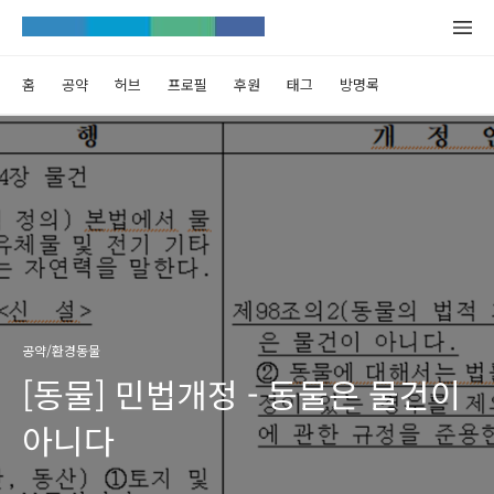
홈
공약
허브
프로필
후원
태그
방명록
공약/환경동물
[동물] 민법개정 - 동물은 물건이
아니다