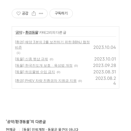
공감
구독하기
'
공약
>
환경동물
' 카테고리의 다른 글
[환경] 해양 3분의 2를 보전하기 위한 BBNJ 협정
2023.10.04
비준
(1)
2023.10.01
[동물] 신종 펫샵 규제
(0)
2023.09.28
[동물] 한국진도개 보호ㆍ육성법 개정
(0)
2023.08.31
[동물] 하프물범 수입 금지
(0)
2023.08.2
[환경] PHEV 차량 친환경차 지원금 지원
(0)
4
'공약/환경동물'의 다른글
현재글
[동물] 민법개정 - 동물은 물건이 아니다