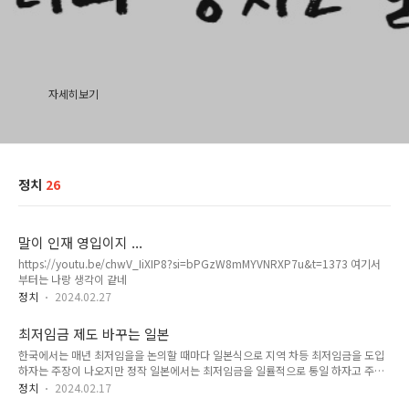
자세히보기
정치
26
말이 인재 영입이지 ...
https://youtu.be/chwV_IiXIP8?si=bPGzW8mMYVNRXP7u&t=1373 여기서
부터는 나랑 생각이 같네
정치
2024.02.27
최저임금 제도 바꾸는 일본
한국에서는 매년 최저임을을 논의할 때마다 일본식으로 지역 차등 최저임금을 도입
하자는 주장이 나오지만 정작 일본에서는 최저임금을 일률적으로 통일 하자고 주장
지역별 최저임금 차등 적용이 지역 소멸을 가속화 하고 있다고 생각하기 때문이다
정치
2024.02.17
https://youtu.be/AYpAEPt5KVU?si=96PwSfhk_UhDoc1C