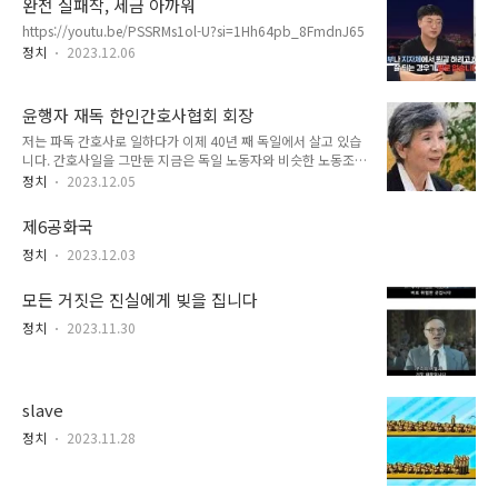
완전 실패작, 세금 아까워
https://youtu.be/PSSRMs1ol-U?si=1Hh64pb_8FmdnJ65
정치
2023.12.06
윤행자 재독 한인간호사협회 회장
저는 파독 간호사로 일하다가 이제 40년 째 독일에서 살고 있습
니다. 간호사일을 그만둔 지금은 독일 노동자와 비슷한 노동조건
을 보장해준 독일 국민에게 보답하는 심정으로 지금도 독일에 온
정치
2023.12.05
이주 노동자들을 돌보는 일을 하고 있습니다. 40년전 우리들이
독일로 부터 받았던 대접을 생각해서라도 한국사회가 부디 외국
제6공화국
인 노동자들의 처우에 더 관심을 가지시고 노력해주시길 간곡히
당부드립니다. 2017년 9월 독일대사관저에서 파독 간호사와 광
정치
2023.12.03
부를 위로하고 격려하는 행사에서 윤행자 재독 한인간호사협회
회장 너무아파 생리휴가 하루 갔더니, 사흘치 임금 그냥 빼버리
모든 거짓은 진실에게 빚을 집니다
네요
정치
2023.11.30
slave
정치
2023.11.28