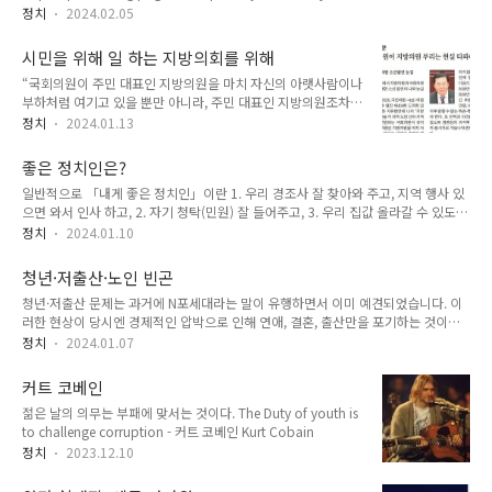
https://podbbang.page.link/kqvR1eVymF1Gm77j8
정치
2024.02.05
시민을 위해 일 하는 지방의회를 위해
“국회의원이 주민 대표인 지방의원을 마치 자신의 아랫사람이나
부하처럼 여기고 있을 뿐만 아니라, 주민 대표인 지방의원조차도
공공연하게 국회의원 눈치를 보는 것이 바로 작금의 우리 정치
정치
2024.01.13
현실이 아니겠습니까.” - 허용복 경남도의원 「지방의회 이대론
안 된다」와 같은 기획 기사가 여러 언론에서 나옵니다. 국민은
좋은 정치인은?
지방의회를 ‘사고’ 발생 위험이 존재하는 집단으로 바라봅니다.
일반적으로 「내게 좋은 정치인」이란 1. 우리 경조사 잘 찾아와 주고, 지역 행사 있
실제 인천에서는 기초의회 의장의 수행 기사 갑질, 기초의회 의
으면 와서 인사 하고, 2. 자기 청탁(민원) 잘 들어주고, 3. 우리 집값 올라갈 수 있도록
원 전원의 외유성 해외 연수, 광역의원의 주민 설전 등이 논란이
지역 인프라사업 예산 많이 따오는 정치인입니다. 경조사나 지역 행사에 잘 참석하는
되었고, 한 기초단체장이 한 행사장에서 “의원 열 명을 모시고
정치
2024.01.10
사람은 보통 이런 뉴스에 나오는 사람입니다. 질의순서 다 됐는데…청문회 도중 사라
갈래, 돼지 열 마리를 끌고 갈래라고 하면 돼지 열 마리를 끌고
진 의원 지역 축제에 가서 인사 하고, 향우회 야유회 갈 때 재미있게 놀다 오라고 인사
간다는 말이 있다“, “돼지 말고 의원이 되라고 외쳐주십시오”라
청년·저출산·노인 빈곤
하는 이런 활동은 선출직 공무원으로서 해야 하는 국정 업무와는 전혀 관계없는 선거
고 말했습니다. 이렇게 해..
청년·저출산 문제는 과거에 N포세대라는 말이 유행하면서 이미 예견되었습니다. 이
운동용입니다. 청문회, 국정감사, 회의 중에도 지역구가 왕복할 수 있는 거리에 있으
러한 현상이 당시엔 경제적인 압박으로 인해 연애, 결혼, 출산만을 포기하는 것이었
면 선거 운동용으로 지역 행사에 참석하는 것이 일반적입니다. 편도 100km 거리도
다면, 지금의 청년, 저출산 문제는 어느 특정한 몇 개의 문제로 인해 발생하는 것이 아
왕복합니다. 한 의원실 운전기사는 버..
정치
2024.01.07
닙니다. 단순히 경제적인 문제뿐 아니라 생애 주기 전반에서의 불안, 차별 등의 여러
문제가 복합되어 발생한 현상입니다. 단순하게 표를 얻기 위해 청년 특별공급을 늘린
커트 코베인
다던가, 수당을 지급하는 등의 공약을 제시할 수 있겠지만, 그것으로 지금의 이 문제
젊은 날의 의무는 부패에 맞서는 것이다. The Duty of youth is
를 해결할 수 없습니다. 서울에서 청년 특별공급에 당첨되더라도 3~4억 원을 주택구
to challenge corruption - 커트 코베인 Kurt Cobain
매에 바로 사용할 수 있는 소수만이 혜택을 보게 됩니다. 청년도약계좌 같은 정책도
5년간 충분한 돈을 적금으로 활용할 수 있는 일정 수준 ..
정치
2023.12.10