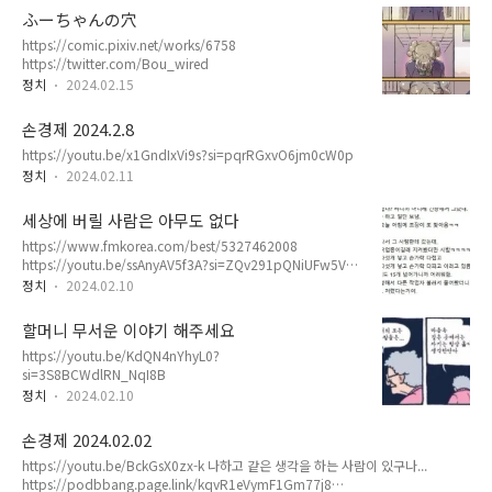
ふーちゃんの穴
https://comic.pixiv.net/works/6758
https://twitter.com/Bou_wired
정치
2024.02.15
손경제 2024.2.8
https://youtu.be/x1GndIxVi9s?si=pqrRGxvO6jm0cW0p
정치
2024.02.11
세상에 버릴 사람은 아무도 없다
https://www.fmkorea.com/best/5327462008
https://youtu.be/ssAnyAV5f3A?si=ZQv291pQNiUFw5V7
https://youtu.be/yNazZ0bKi0s?si=bnO8XONP6YadPNJR
정치
2024.02.10
할머니 무서운 이야기 해주세요
https://youtu.be/KdQN4nYhyL0?
si=3S8BCWdlRN_NqI8B
정치
2024.02.10
손경제 2024.02.02
https://youtu.be/BckGsX0zx-k 나하고 같은 생각을 하는 사람이 있구나...
https://podbbang.page.link/kqvR1eVymF1Gm77j8