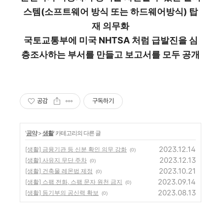
스템(소프트웨어 방식 또는 하드웨어방식) 탑
재 의무화
국토교통부에 미국 NHTSA 처럼 급발진을 심
층조사하는 부서를 만들고 보고서를 모두 공개
공감
구독하기
'
공약
>
생활
' 카테고리의 다른 글
2023.12.14
[생활] 금융기관 등 신분 확인 의무 강화
(0)
2023.12.13
[생활] 사유지 무단 주차
(0)
2023.10.21
[생활] 건축물 레몬법 제정
(0)
2023.09.14
[생활] 스팸 전화, 스팸 문자 원천 금지
(0)
2023.08.13
[생활] 등기부의 공신력 확보
(0)