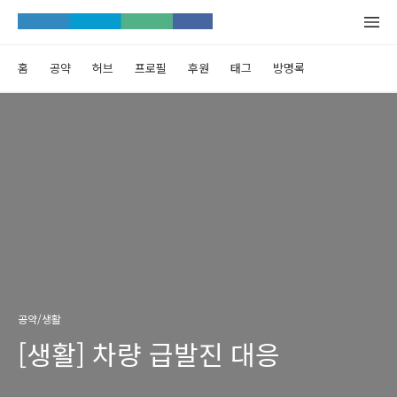
홈
공약
허브
프로필
후원
태그
방명록
공약/생활
[생활] 차량 급발진 대응