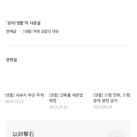
'공약/생활'의 다른글
현재글
[생활] 차량 급발진 대응
관련글
[생활] 사유지 무단 주차
[생활] 건축물 레몬법
[생활] 스팸 전화, 스팸
제정
문자 원천 금지
2023.12.13
2023.10.21
2023.09.14
以卵擊石