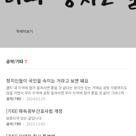
자세히보기
공약/기타
7
정치인들이 국민을 속이는 거라고 보면 돼요
왠지 내 지역에 뭔가 들어서면 좋을 것 같다는 생각만 있는 거예요 공항 사용하지도
않을 거면서 우리 지역에 공항 들어서면 우리 지역에 뭔가 좋을 것 같아 그러니까 유
령공항 만든 거 아녜요 그런데도 지금도 공항 만들어 달라고 아직도 아우성치잖아요
공약/기타
2024.02.19
누가 이걸 조장하느냐 저는 정치인들이 이걸 조장한다고서 봐요 정치인들이 국민을
속이는 거라고 보면 돼요
[기타] 파독광부간호사법 개정
보호되어 있는 글입니다.
공약/기타
2023.12.05