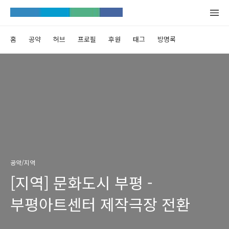
홈
공약
허브
프로필
후원
태그
방명록
공약/지역
[지역] 문화도시 부평 -
부평아트센터 제작극장 전환