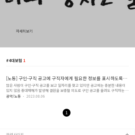
자세히보기
4대보험
1
[노동] 구인·구직 공고에 구직자에게 필요한 정보를 표시하도록
함
많은 사람이 구인·구직 공고를 보고 일자리를 찾고 있지만 공고에는 충분한 내용이
있지 않음 중대재해가 발생해 결원을 보충할 의도로 구인 공고를 올려도 구직자는 알
수 없음 임금체불이 만연한 기업도 이를 확인 할 수 없음 4대 보험을 납부하지 않아
공약/노동
2023.08.06
노동자가 피해를 보고있어도 구직자는 알 수 없음 2022년 1월 27일 중대재해처벌
법이 입법됐고, 제13조에 '중대산업재해 발생사실 공표' 조항이 생겨 어떤 산업재해
가 있었는지 공개하게 되어 있지만, 법안 도입 후 지난 1년 동안 제대로 공개되지 않
1
았음 이전처럼 단순히 '몇 명이 어떤 기업에서 죽었다' 정도만 제공하고 있어, 법은 시
행되고 있으나 이전과 다름없는 상황 산업재해 발생 건수 등 공표 매년 20만 명 이상
의 노동자의 임금이 체불되고 있음 고용노동부 e..
관련사이트