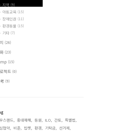
지역
(9)
아동교육
(15)
장애인권
(11)
환경동물
(15)
기타
(7)
정치
(26)
문화
(23)
emp
(15)
로젝트
(0)
參考
(9)
ag
우스랜드,
중대재해,
등원,
ILO,
간토,
특별법,
심협약,
비준,
밥켓,
환경,
기탁금,
선거제,