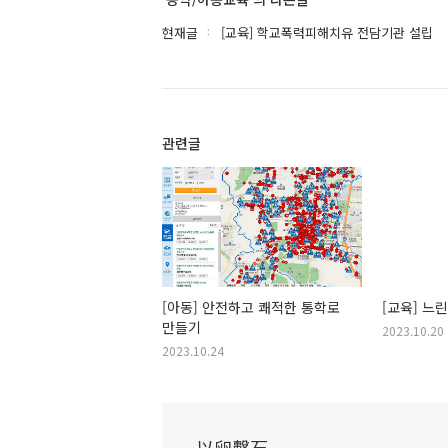
현재글
[교육] 학교폭력피해치유 전담기관 설립
관련글
[아동] 안전하고 쾌적한 통학로
[교육] 느
만들기
2023.10.20
2023.10.24
以卵擊石