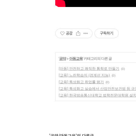
공감
구독하기
'
공약
>
아동교육
' 카테고리의 다른 글
[아동] 안전하고 쾌적한 통학로 만들기
(0)
[교육] 느린학습자 (경계선 지능)
(0)
[교육] 특성화고 취업률 평가
(0)
[교육] 특성화고 실습에서 산업안전보건법 등 규
[교육] 한국방송통신대학교 법학전문대학원 설
'공약/아동교육'의 다른글