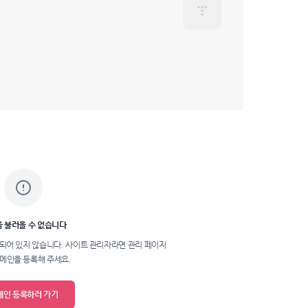
그
글
인
과
인
기
글