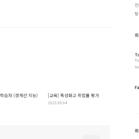
전
탈
최
방
T
To
문
자
Ye
수
페
F
이
린학습자 (경계선 지능)
[교육] 특성화고 취업률 평가
스
2023.09.04
북
트
위
터
플
최
최
러
근