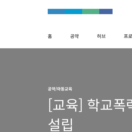
홈
공약
허브
프
공약/아동교육
[교육] 학교
설립