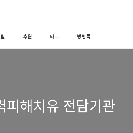
로필
후원
태그
방명록
폭력피해치유 전담기관