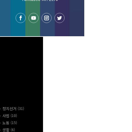
지사항
류 전체보기
(218)
안내
(4)
프로필
(21)
공약
(119)
정치선거
(31)
사법
(10)
노동
(15)
생활
(6)