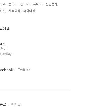
리료,
협약,
노동,
Mouseland,
청년정치,
원전,
사북항쟁,
국회의원,
근댓글
otal
day :
sterday :
acebook
Twitter
근글
인기글